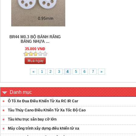
BR44 M0.3 BỘ BÁNH RĂNG
BẰNG NHỰA ...
35.000 VNĐ
«
1
2
3
4
5
6
7
»
Danh mục
Ô Tô Xe Đua Điều Khiển Từ Xa RC IR Car
Tàu Thủy Cano Điều Khiển Từ Xa Tốc Độ Cao
Tàu khu trục sân bay cỡ lớn
Máy công trình xây dựng điều khiển từ xa