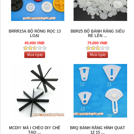
BRRR15A BỘ RÒNG RỌC 13
BBR25 BỘ BÁNH RĂNG SIÊU
LOẠI
RẺ LÊN ...
45.000 VNĐ
75.000 VNĐ
MCDIY MÁ I CHÈO DIY CHẾ
BRQ BÁNH RĂNG HÌNH QUẠT
TẠO ...
12 15 ...