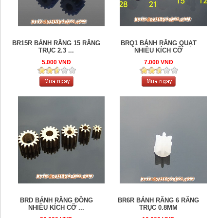
BR15R BÁNH RĂNG 15 RĂNG
BRQ1 BÁNH RĂNG QUẠT
TRỤC 2.3 ...
NHIỀU KÍCH CỠ
5.000 VNĐ
7.000 VNĐ
BRD BÁNH RĂNG ĐỒNG
BR6R BÁNH RĂNG 6 RĂNG
NHIỀU KÍCH CỠ ...
TRỤC 0.8MM