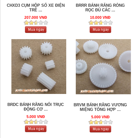
CHXD3 CỤM HỘP SỐ XE ĐIỆN
BRRR BÁNH RĂNG RÒNG
TRẺ ...
RỌC ĐỦ CÁC ...
207.000 VNĐ
10.000 VNĐ
BRDC BÁNH RĂNG NỐI TRỤC
BRVM BÁNH RĂNG VƯƠNG
ĐỘNG CƠ ...
MIỆNG TỔNG HỢP ...
5.000 VNĐ
5.000 VNĐ