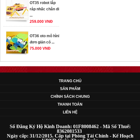
259.000 VNĐ
OT36 oto mô hình
đơn giản có ...
75.000 VNĐ
OT5 ôtô mô hình
lắp ghép đơn ...
78.000 VNĐ
TRANG CHỦ
OT33 oto lắp ráp
đơn giản cho ...
SẢN PHẨM
352.000 VNĐ
CHÍNH SÁCH CHUNG
THANH TOÁN
LIÊN HỆ
Số Đăng Ký Hộ Kinh Doanh: 01F8008462 - Mã Số Thuế:
8362081533
Ngày cấp: 31/12/2015. Cấp tại Phòng Tài Chính - Kế Hoạch