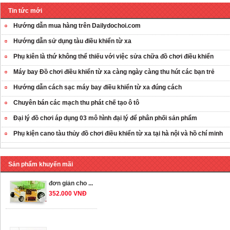
...
Tin tức mới
259.000 VNĐ
Hướng dẫn mua hàng trên Dailydochoi.com
Hướng dẫn sử dụng tàu điều khiển từ xa
OT36 oto mô hình
đơn giản có ...
Phụ kiên là thứ không thể thiếu với việc sửa chữa đồ chơi điều khiển
75.000 VNĐ
Máy bay Đồ chơi điều khiển từ xa càng ngày càng thu hút các bạn trẻ
Hướng dẫn cách sạc máy bay điều khiển từ xa đúng cách
OT5 ôtô mô hình
Chuyên bán các mạch thu phát chế tạo ô tô
lắp ghép đơn ...
78.000 VNĐ
Đại lý đồ chơi áp dụng 03 mô hình đại lý để phân phối sản phẩm
Phụ kiện cano tàu thủy đồ chơi điều khiển từ xa tại hà nội và hồ chí minh
OT33 oto lắp ráp
đơn giản cho ...
Sản phẩm khuyến mãi
352.000 VNĐ
OT35 robot lắp
ráp nhấc chân di
...