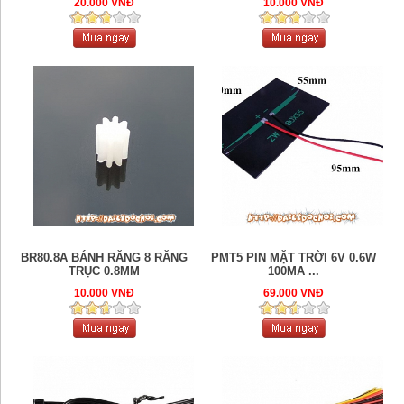
20.000 VNĐ
10.000 VNĐ
BR80.8A BÁNH RĂNG 8 RĂNG
PMT5 PIN MẶT TRỜI 6V 0.6W
TRỤC 0.8MM
100MA ...
10.000 VNĐ
69.000 VNĐ