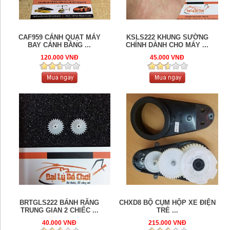
CAF959 CÁNH QUẠT MÁY
KSLS222 KHUNG SƯỜNG
BAY CÁNH BẰNG ...
CHÍNH DÀNH CHO MÁY ...
120.000 VNĐ
45.000 VNĐ
BRTGLS222 BÁNH RĂNG
CHXD8 BỘ CỤM HỘP XE ĐIỆN
TRUNG GIAN 2 CHIẾC ...
TRẺ ...
40.000 VNĐ
215.000 VNĐ