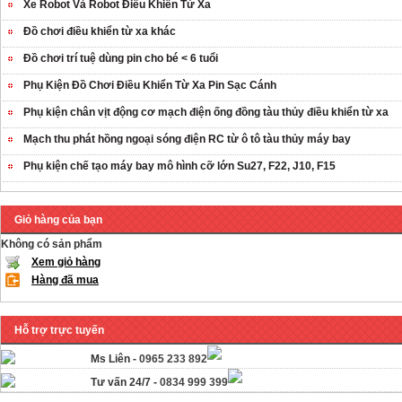
Xe Robot Và Robot Điều Khiển Từ Xa
Đồ chơi điều khiển từ xa khác
Đồ chơi trí tuệ dùng pin cho bé < 6 tuổi
Phụ Kiện Đồ Chơi Điều Khiển Từ Xa Pin Sạc Cánh
Phụ kiện chân vịt động cơ mạch điện ống đồng tàu thủy điều khiển từ xa
Mạch thu phát hồng ngoại sóng điện RC từ ô tô tàu thủy máy bay
Phụ kiện chế tạo máy bay mô hình cỡ lớn Su27, F22, J10, F15
Giỏ hàng của bạn
Không có sản phẩm
Xem giỏ hàng
Hàng đã mua
Hỗ trợ trực tuyến
Ms Liên -
0965 233 892
Tư vấn 24/7 -
0834 999 399
OT35 robot lắp
ráp nhấc chân di