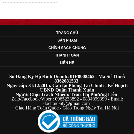
OT35 robot lắp
ráp nhấc chân di
...
259.000 VNĐ
TRANG CHỦ
OT36 oto mô hình
SẢN PHẨM
đơn giản có ...
CHÍNH SÁCH CHUNG
75.000 VNĐ
THANH TOÁN
LIÊN HỆ
OT5 ôtô mô hình
lắp ghép đơn ...
Số Đăng Ký Hộ Kinh Doanh: 01F8008462 - Mã Số Thuế:
8362081533
78.000 VNĐ
Ngày cấp: 31/12/2015. Cấp tại Phòng Tài Chính - Kế Hoạch
UBND Quận Thanh Xuân
Người Chịu Trách Nhiệm: Trần Thị Phương Liên
Zalo/Facebook/Viber : 0965233892 - 0834999399 - Email:
OT33 oto lắp ráp
dochoidaily@gmail.com
đơn giản cho ...
Giao Hàng Toàn Quốc - Giao Trong Ngày Tại Hà Nội
352.000 VNĐ