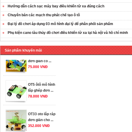
Hướng dẫn cách sạc máy bay điều khiển từ xa đúng cách
OT35 robot lắp
Chuyên bán các mạch thu phát chế tạo ô tô
ráp nhấc chân di
Đại lý đồ chơi áp dụng 03 mô hình đại lý để phân phối sản phẩm
...
259.000 VNĐ
Phụ kiện cano tàu thủy đồ chơi điều khiển từ xa tại hà nội và hồ chí minh
OT36 oto mô hình
Sản phẩm khuyến mãi
đơn giản có ...
75.000 VNĐ
OT5 ôtô mô hình
lắp ghép đơn ...
78.000 VNĐ
OT33 oto lắp ráp
đơn giản cho ...
352.000 VNĐ