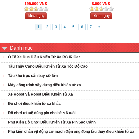
195.000 VNĐ
8.000 VNĐ
1
2
3
4
5
6
7
»
Danh mục
Ô Tô Xe Đua Điều Khiển Từ Xa RC IR Car
Tàu Thủy Cano Điều Khiển Từ Xa Tốc Độ Cao
Tàu khu trục sân bay cỡ lớn
Máy công trình xây dựng điều khiển từ xa
Xe Robot Và Robot Điều Khiển Từ Xa
Đồ chơi điều khiển từ xa khác
Đồ chơi trí tuệ dùng pin cho bé < 6 tuổi
Phụ Kiện Đồ Chơi Điều Khiển Từ Xa Pin Sạc Cánh
Phụ kiện chân vịt động cơ mạch điện ống đồng tàu thủy điều khiển từ xa