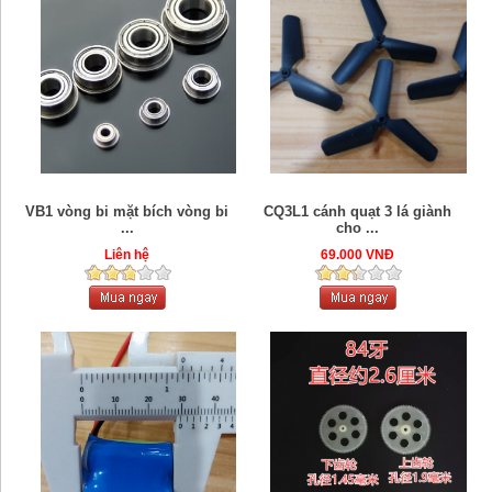
VB1 vòng bi mặt bích vòng bi
CQ3L1 cánh quạt 3 lá giành
...
cho ...
Liên hệ
69.000 VNĐ