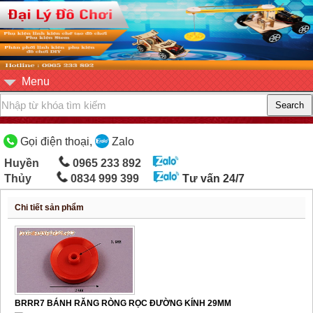
Menu
Gọi điện thoại,
Zalo
Huyền
0965 233 892
Thủy
0834 999 399
Tư vấn 24/7
Chi tiết sản phẩm
BRRR7 BÁNH RĂNG RÒNG RỌC ĐƯỜNG KÍNH 29MM