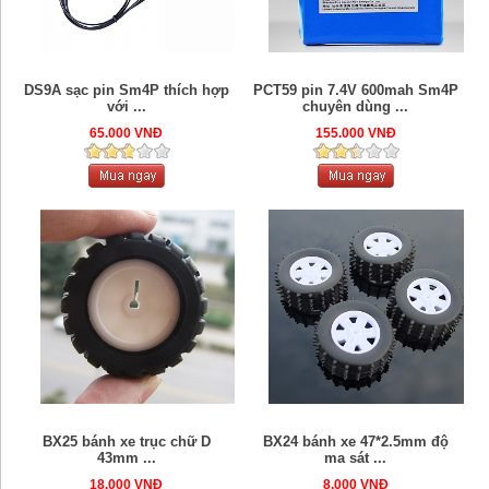
DS9A sạc pin Sm4P thích hợp
PCT59 pin 7.4V 600mah Sm4P
với ...
chuyên dùng ...
65.000 VNĐ
155.000 VNĐ
BX24 bánh xe 47*2.5mm độ
BX25 bánh xe trục chữ D
ma sát ...
43mm ...
8.000 VNĐ
18.000 VNĐ