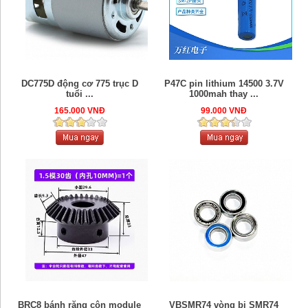
DC775D động cơ 775 trục D
P47C pin lithium 14500 3.7V
tuổi ...
1000mah thay ...
165.000 VNĐ
99.000 VNĐ
BRC8 bánh răng côn module
VBSMR74 vòng bi SMR74