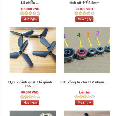
1.5 nhiều ...
kích cỡ 4*7*2.5mm
115.000 VNĐ
20.000 VNĐ
CQ3L2 cánh quạt 3 lá giành
VB1 vòng bi chữ U V nhiều ...
cho ...
69.000 VNĐ
Liên hệ