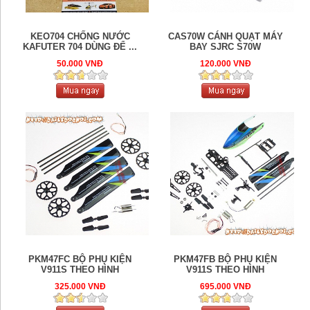
KEO704 CHỐNG NƯỚC
CAS70W CÁNH QUẠT MÁY
KAFUTER 704 DÙNG ĐỂ ...
BAY SJRC S70W
50.000 VNĐ
120.000 VNĐ
PKM47FC BỘ PHỤ KIỆN
PKM47FB BỘ PHỤ KIỆN
V911S THEO HÌNH
V911S THEO HÌNH
325.000 VNĐ
695.000 VNĐ