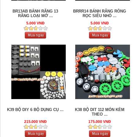
BR13AB BÁNH RĂNG 13
BRRR14 BÁNH RĂNG RÒNG
RĂNG LOẠI MỞ ...
RỌC SIÊU NHỎ ...
5.000 VNĐ
5.000 VNĐ
K39 BỘ DIY 6 BỘ DỤNG CỤ ...
K38 BỘ DIT 112 MÓN KÈM
THEO ...
215.000 VNĐ
175.000 VNĐ