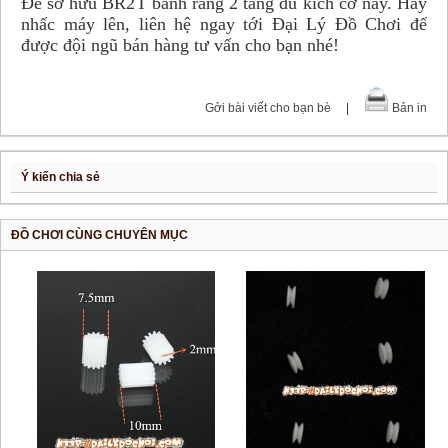
Để sở hữu BR2T bánh răng 2 tầng đủ kích cỡ này. Hãy
nhấc máy lên, liên hệ ngay tới Đại Lý Đồ Chơi để
được đội ngũ bán hàng tư vấn cho bạn nhé!
Gởi bài viết cho bạn bè
|
Bản in
Ý kiến chia sẻ
ĐỒ CHƠI CÙNG CHUYÊN MỤC