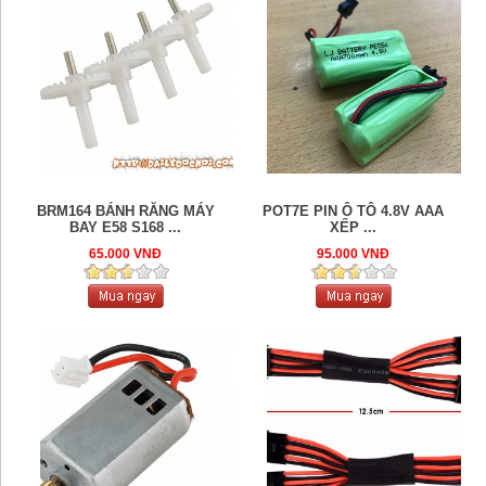
BRM164 BÁNH RĂNG MÁY
POT7E PIN Ô TÔ 4.8V AAA
BAY E58 S168 ...
XẾP ...
65.000 VNĐ
95.000 VNĐ