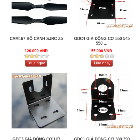
CAM167 BỘ CÁNH SJRC Z5
GDC4 GIÁ ĐỘNG CƠ 550 545
550 ...
120.000 VNĐ
55.000 VNĐ
GDC3 GIÁ ĐỘNG CƠ HỞ
GDC1 GIÁ ĐỘNG CƠ 380 390