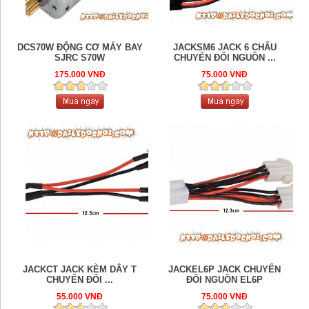
DCS70W ĐỘNG CƠ MÁY BAY
JACKSM6 JACK 6 CHẤU
SJRC S70W
CHUYỂN ĐỔI NGUỒN ...
175.000 VNĐ
75.000 VNĐ
JACKCT JACK KÈM DÂY T
JACKEL6P JACK CHUYỂN
CHUYỂN ĐỔI ...
ĐỔI NGUỒN EL6P
55.000 VNĐ
75.000 VNĐ