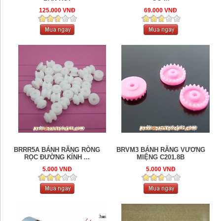
125.000 VNĐ
69.000 VNĐ
BRRR5A BÁNH RĂNG RÒNG
BRVM3 BÁNH RĂNG VƯƠNG
RỌC ĐƯỜNG KÍNH ...
MIỆNG C201.8B
5.000 VNĐ
5.000 VNĐ