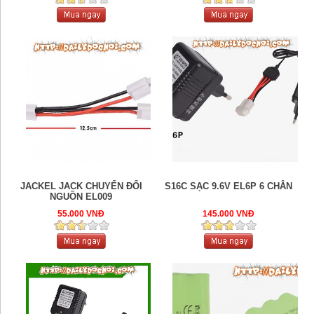
JACKEL JACK CHUYỂN ĐỔI
S16C SẠC 9.6V EL6P 6 CHÂN
NGUỒN EL009
55.000 VNĐ
145.000 VNĐ