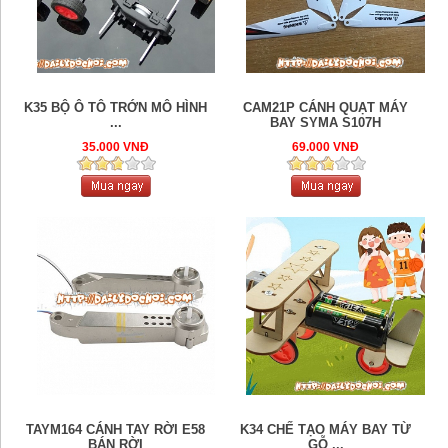
K35 BỘ Ô TÔ TRỚN MÔ HÌNH
CAM21P CÁNH QUẠT MÁY
...
BAY SYMA S107H
35.000 VNĐ
69.000 VNĐ
TAYM164 CÁNH TAY RỜI E58
K34 CHẾ TẠO MÁY BAY TỪ
BÁN RỜI
GỖ ...