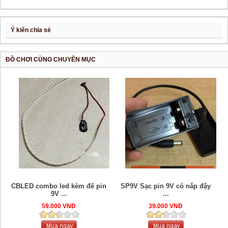
Ý kiến chia sẻ
ĐỒ CHƠI CÙNG CHUYÊN MỤC
CBLED combo led kèm đế pin
SP9V Sạc pin 9V có nắp đậy
9V ...
...
59.000 VNĐ
39.000 VNĐ