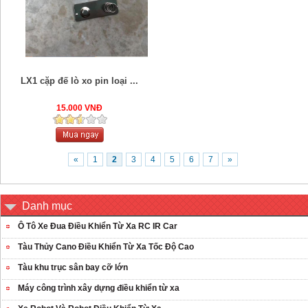
LX1 cặp đế lò xo pin loại ...
15.000 VNĐ
«
1
2
3
4
5
6
7
»
Danh mục
Ô Tô Xe Đua Điều Khiển Từ Xa RC IR Car
Tàu Thủy Cano Điều Khiển Từ Xa Tốc Độ Cao
Tàu khu trục sân bay cỡ lớn
Máy công trình xây dựng điều khiển từ xa