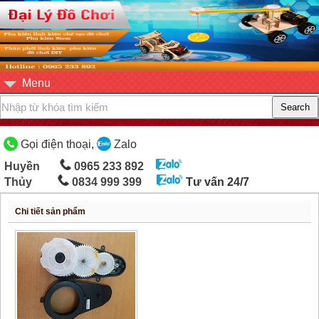
Menu
Gọi điện thoại,
Zalo
Huyền
0965 233 892
Thủy
0834 999 399
Tư vấn 24/7
Chi tiết sản phẩm