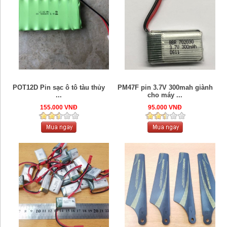
POT12D Pin sạc ô tô tàu thủy
PM47F pin 3.7V 300mah giành
...
cho máy ...
155.000 VNĐ
95.000 VNĐ