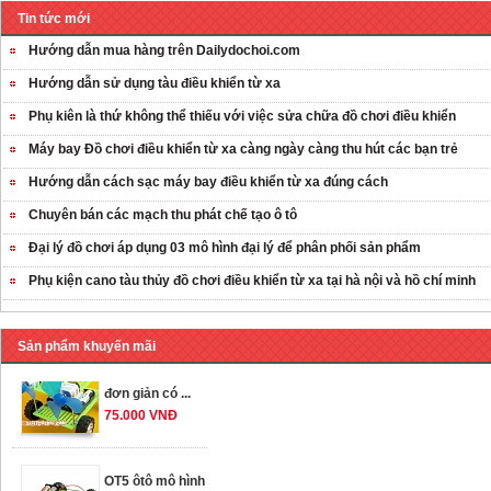
Tin tức mới
Hướng dẫn mua hàng trên Dailydochoi.com
Hướng dẫn sử dụng tàu điều khiển từ xa
Phụ kiên là thứ không thể thiếu với việc sửa chữa đồ chơi điều khiển
Máy bay Đồ chơi điều khiển từ xa càng ngày càng thu hút các bạn trẻ
Hướng dẫn cách sạc máy bay điều khiển từ xa đúng cách
OT35 robot lắp
Chuyên bán các mạch thu phát chế tạo ô tô
ráp nhấc chân di
Đại lý đồ chơi áp dụng 03 mô hình đại lý để phân phối sản phẩm
...
259.000 VNĐ
Phụ kiện cano tàu thủy đồ chơi điều khiển từ xa tại hà nội và hồ chí minh
OT36 oto mô hình
Sản phẩm khuyến mãi
đơn giản có ...
75.000 VNĐ
OT5 ôtô mô hình
lắp ghép đơn ...
78.000 VNĐ