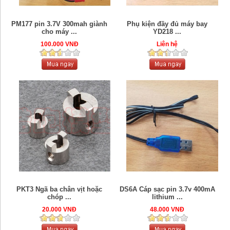
PM177 pin 3.7V 300mah giành
Phụ kiện đầy đủ máy bay
cho máy ...
YD218 ...
100.000 VNĐ
Liên hệ
PKT3 Ngã ba chân vịt hoặc
DS6A Cáp sạc pin 3.7v 400mA
chóp ...
lithium ...
20.000 VNĐ
48.000 VNĐ