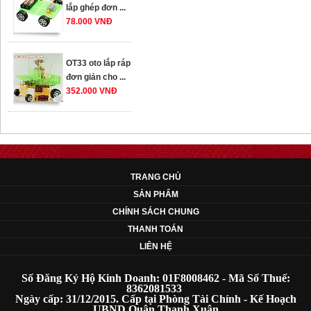
OT33 oto lắp ráp
đơn giản cho ...
352.000 VNĐ
OT35 robot lắp
ráp nhấc chân di
...
259.000 VNĐ
TRANG CHỦ
OT36 oto mô hình
SẢN PHẨM
đơn giản có ...
CHÍNH SÁCH CHUNG
75.000 VNĐ
THANH TOÁN
LIÊN HỆ
OT5 ôtô mô hình
lắp ghép đơn ...
Số Đăng Ký Hộ Kinh Doanh: 01F8008462 - Mã Số Thuế:
78.000 VNĐ
8362081533
Ngày cấp: 31/12/2015. Cấp tại Phòng Tài Chính - Kế Hoạch
UBND Quận Thanh Xuân