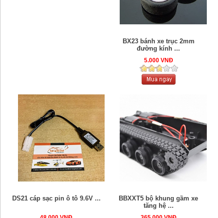
BX23 bánh xe trục 2mm
đường kính ...
5.000 VNĐ
DS21 cáp sạc pin ô tô 9.6V ...
BBXXT5 bộ khung gầm xe
tăng hệ ...
48.000 VNĐ
365.000 VNĐ