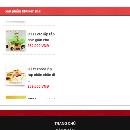
78.000 VNĐ
Sản phẩm khuyến mãi
OT33 oto lắp ráp
đơn giản cho ...
352.000 VNĐ
OT35 robot lắp
ráp nhấc chân di
...
259.000 VNĐ
OT36 oto mô hình
đơn giản có ...
75.000 VNĐ
OT5 ôtô mô hình
lắp ghép đơn ...
TRANG CHỦ
78.000 VNĐ