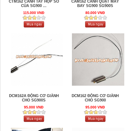
CTM162 CÁNH TAY HỘP SỐ
CAM162 CÁNH QUẠT MÁY
CỦA SG900 ...
BAY SG900 SG900S
115.000 VNĐ
80.000 VNĐ
DCM162A ĐỘNG CƠ GIÀNH
DCM162 ĐỘNG CƠ GIÀNH
CHO SG900S
CHO SG900
95.000 VNĐ
95.000 VNĐ