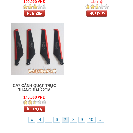
100.000 VNĐ
Liên hệ
CA7 CÁNH QUẠT TRỰC
THĂNG DÀI 22CM
140.000 VNĐ
«
4
5
6
7
8
9
10
»