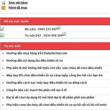
Xem giỏ hàng
Hàng đã mua
Hỗ trợ trực tuyến
Ms Liên -
0965 233 892
Tư vấn 24/7 -
0834 999 399
Tin tức mới
OT35 robot lắp
Hướng dẫn mua hàng trên Dailydochoi.com
ráp nhấc chân di
Hướng dẫn sử dụng tàu điều khiển từ xa
...
259.000 VNĐ
Phụ kiên là thứ không thể thiếu với việc sửa chữa đồ chơi điều khiển
Máy bay Đồ chơi điều khiển từ xa càng ngày càng thu hút các bạn trẻ
OT36 oto mô hình
Hướng dẫn cách sạc máy bay điều khiển từ xa đúng cách
đơn giản có ...
75.000 VNĐ
Chuyên bán các mạch thu phát chế tạo ô tô
Đại lý đồ chơi áp dụng 03 mô hình đại lý để phân phối sản phẩm
OT5 ôtô mô hình
Phụ kiện cano tàu thủy đồ chơi điều khiển từ xa tại hà nội và hồ chí minh
lắp ghép đơn ...