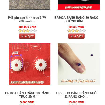
P46 pin sạc hình trục 3.7V
BR802A BÁNH RĂNG 80 RĂNG
2000mah ...
ĐƯỜNG KÍNH ...
185.000 VNĐ
10.000 VNĐ
BR183A BÁNH RĂNG 18 RĂNG
BRVISUO BÁNH RĂNG NHỎ
TRỤC 3MM
11 RĂNG CHO ...
5.000 VNĐ
55.000 VNĐ