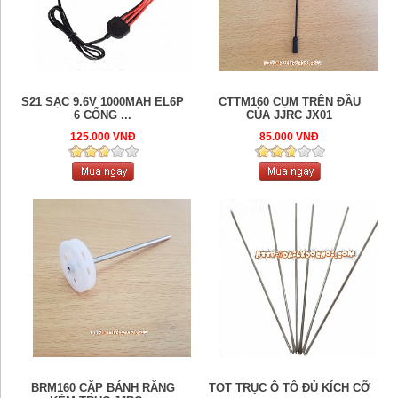
S21 SẠC 9.6V 1000MAH EL6P
CTTM160 CỤM TRÊN ĐẦU
6 CỔNG ...
CỦA JJRC JX01
125.000 VNĐ
85.000 VNĐ
BRM160 CẶP BÁNH RĂNG
TOT TRỤC Ô TÔ ĐỦ KÍCH CỠ