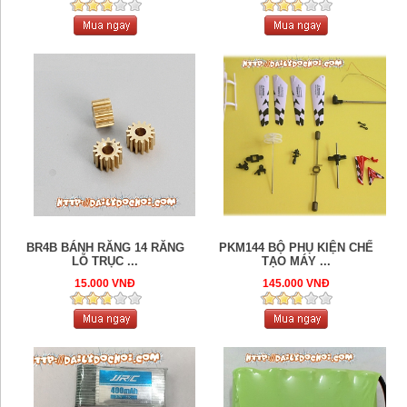
BR4B BÁNH RĂNG 14 RĂNG
PKM144 BỘ PHỤ KIỆN CHẾ
LỖ TRỤC ...
TẠO MÁY ...
15.000 VNĐ
145.000 VNĐ