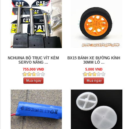
NCHUINA BỘ TRỤC VÍT KÈM
BX15 BÁNH XE ĐƯỜNG KÍNH
SERVO NÂNG ...
30MM LỖ ...
755.000 VNĐ
5.000 VNĐ