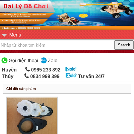
Menu
Gọi điện thoại,
Zalo
Huyền
0965 233 892
Thủy
0834 999 399
Tư vấn 24/7
Chi tiết sản phẩm