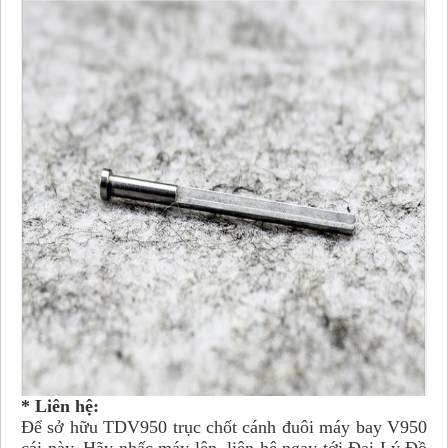
* Liên hệ:
Để sở hữu TDV950 trục chốt cánh đuôi máy bay V950
cái này. Hãy nhấc máy lên, liên hệ ngay tới Đại Lý Đồ