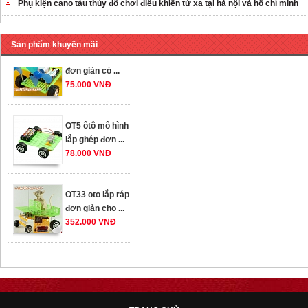
Phụ kiện cano tàu thủy đồ chơi điều khiển từ xa tại hà nội và hồ chí minh
259.000 VNĐ
OT36 oto mô hình
Sản phẩm khuyến mãi
đơn giản có ...
75.000 VNĐ
OT5 ôtô mô hình
lắp ghép đơn ...
78.000 VNĐ
OT33 oto lắp ráp
đơn giản cho ...
352.000 VNĐ
OT35 robot lắp
ráp nhấc chân di
...
259.000 VNĐ