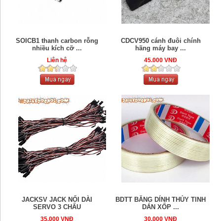
SOICB1 thanh carbon rỗng
CDCV950 cánh đuôi chính
nhiều kích cỡ ...
hãng máy bay ...
Liên hệ
45.000 VNĐ
JACKSV JACK NỐI DÀI
BDTT BĂNG DÍNH THỦY TINH
SERVO 3 CHẤU
DÁN XỐP ...
35.000 VNĐ
30.000 VNĐ