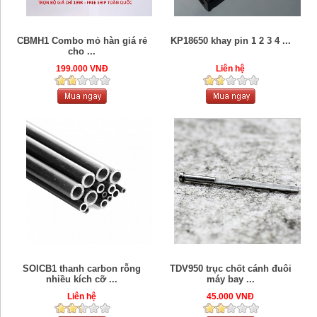
CBMH1 Combo mỏ hàn giá rẻ
KP18650 khay pin 1 2 3 4 ...
cho ...
199.000 VNĐ
Liên hệ
SOICB1 thanh carbon rỗng
TDV950 trục chốt cánh đuôi
nhiều kích cỡ ...
máy bay ...
Liên hệ
45.000 VNĐ