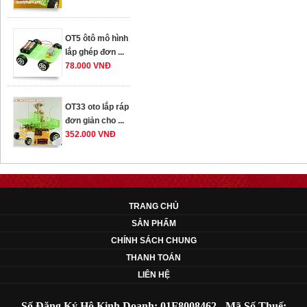
OT5 ôtô mô hình
lắp ghép đơn ...
78.000 VNĐ
OT33 oto lắp ráp
đơn giản cho ...
352.000 VNĐ
OT35 robot lắp
ráp nhấc chân di
...
TRANG CHỦ
259.000 VNĐ
SẢN PHẨM
CHÍNH SÁCH CHUNG
OT36 oto mô hình
đơn giản có ...
THANH TOÁN
75.000 VNĐ
LIÊN HỆ
Số Đăng Ký Hộ Kinh Doanh: 01F8008462 - Mã Số Thuế: