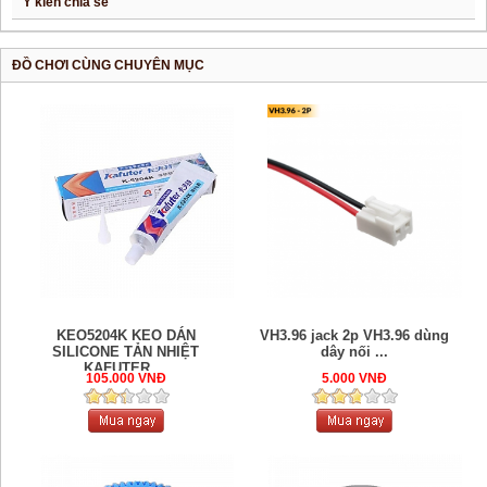
Ý kiến chia sẻ
ĐỒ CHƠI CÙNG CHUYÊN MỤC
KEO5204K KEO DÁN
VH3.96 jack 2p VH3.96 dùng
SILICONE TẢN NHIỆT
dây nối ...
KAFUTER ...
105.000 VNĐ
5.000 VNĐ