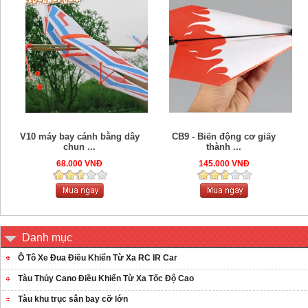
V10 máy bay cánh bằng dây
CB9 - Biến động cơ giấy
chun ...
thành ...
68.000 VNĐ
145.000 VNĐ
Danh mục
Ô Tô Xe Đua Điều Khiển Từ Xa RC IR Car
Tàu Thủy Cano Điều Khiển Từ Xa Tốc Độ Cao
Tàu khu trục sân bay cỡ lớn