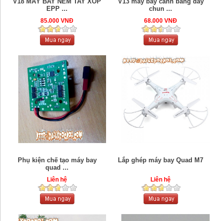
V18 MÁY BAY NÉM TAY XỐP
V13 máy bay cánh bằng dây
EPP ...
chun ...
85.000 VNĐ
68.000 VNĐ
Phụ kiện chế tạo máy bay
Lắp ghép máy bay Quad M7
quad ...
Liên hệ
Liên hệ