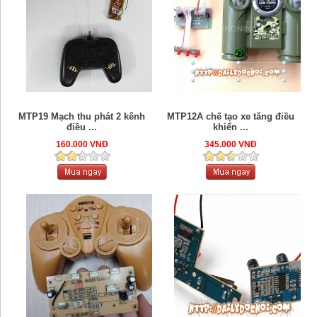
MTP19 Mạch thu phát 2 kênh
MTP12A chế tạo xe tăng điều
điều ...
khiển ...
160.000 VNĐ
345.000 VNĐ