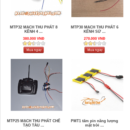
MTP32 MẠCH THU PHÁT 8
MTP30 MẠCH THU PHÁT 6
KÊNH 4 ...
KÊNH SỬ ...
380.000 VNĐ
270.000 VNĐ
MTP25 MẠCH THU PHÁT CHẾ
PMT1 tấm pin năng lượng
TẠO TÀU ...
mặt trời ...