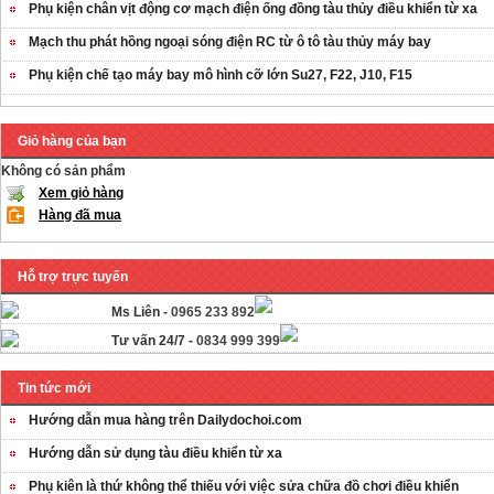
Phụ kiện chân vịt động cơ mạch điện ống đồng tàu thủy điều khiển từ xa
Mạch thu phát hồng ngoại sóng điện RC từ ô tô tàu thủy máy bay
Phụ kiện chế tạo máy bay mô hình cỡ lớn Su27, F22, J10, F15
Giỏ hàng của bạn
Không có sản phẩm
Xem giỏ hàng
Hàng đã mua
Hỗ trợ trực tuyến
Ms Liên -
0965 233 892
Tư vấn 24/7 -
0834 999 399
Tin tức mới
Hướng dẫn mua hàng trên Dailydochoi.com
Hướng dẫn sử dụng tàu điều khiển từ xa
Phụ kiên là thứ không thể thiếu với việc sửa chữa đồ chơi điều khiển