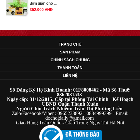
352.000 VNĐ
OT35 robot lắp
ráp nhấc chân di
...
TRANG CHỦ
259.000 VNĐ
SẢN PHẨM
CHÍNH SÁCH CHUNG
OT36 oto mô hình
đơn giản có ...
THANH TOÁN
75.000 VNĐ
LIÊN HỆ
Số Đăng Ký Hộ Kinh Doanh: 01F8008462 - Mã Số Thuế:
OT5 ôtô mô hình
8362081533
lắp ghép đơn ...
Ngày cấp: 31/12/2015. Cấp tại Phòng Tài Chính - Kế Hoạch
UBND Quận Thanh Xuân
78.000 VNĐ
Người Chịu Trách Nhiệm: Trần Thị Phương Liên
Zalo/Facebook/Viber : 0965233892 - 0834999399 - Email:
dochoidaily@gmail.com
Giao Hàng Toàn Quốc - Giao Trong Ngày Tại Hà Nội
OT33 oto lắp ráp
đơn giản cho ...
352.000 VNĐ