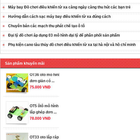
Máy bay Đồ chơi điều khiển từ xa càng ngày càng thu hút các bạn trẻ
Hướng dẫn cách sạc máy bay điều khiển từ xa đúng cách
Chuyên bán các mạch thu phát chế tạo ô tô
OT35 robot lắp
Đại lý đồ chơi áp dụng 03 mô hình đại lý để phân phối sản phẩm
ráp nhấc chân di
Phụ kiện cano tàu thủy đồ chơi điều khiển từ xa tại hà nội và hồ chí minh
...
259.000 VNĐ
Sản phẩm khuyến mãi
OT36 oto mô hình
đơn giản có ...
75.000 VNĐ
OT5 ôtô mô hình
lắp ghép đơn ...
78.000 VNĐ
OT33 oto lắp ráp
đơn giản cho ...