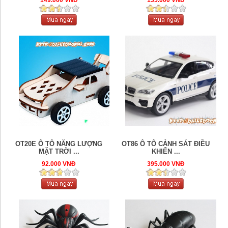
OT20E Ô TÔ NĂNG LƯỢNG
OT86 Ô TÔ CẢNH SÁT ĐIỀU
MẶT TRỜI ...
KHIỂN ...
92.000 VNĐ
395.000 VNĐ