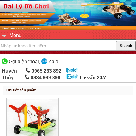
Menu
Gọi điện thoại,
Zalo
Huyền
0965 233 892
Thủy
0834 999 399
Tư vấn 24/7
Chi tiết sản phẩm