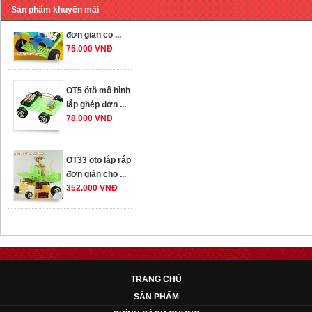
OT36 oto mô hình
Sản phẩm khuyến mãi
đơn giản có ...
75.000 VNĐ
OT5 ôtô mô hình
lắp ghép đơn ...
78.000 VNĐ
OT33 oto lắp ráp
đơn giản cho ...
352.000 VNĐ
OT35 robot lắp
ráp nhấc chân di
...
259.000 VNĐ
TRANG CHỦ
SẢN PHẨM
OT36 oto mô hình