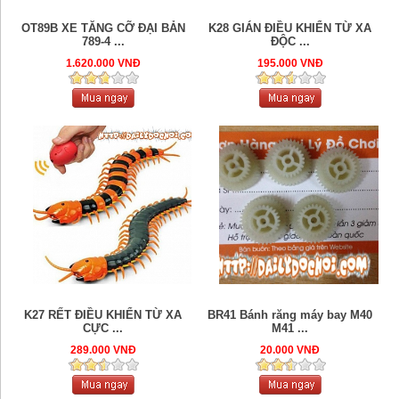
OT89B XE TĂNG CỠ ĐẠI BẢN
K28 GIÁN ĐIỀU KHIỂN TỪ XA
789-4 ...
ĐỘC ...
1.620.000 VNĐ
195.000 VNĐ
K27 RẾT ĐIỀU KHIỂN TỪ XA
BR41 Bánh răng máy bay M40
CỰC ...
M41 ...
289.000 VNĐ
20.000 VNĐ