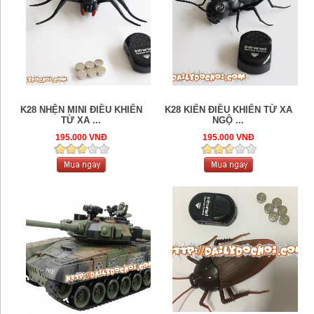
K28 NHỆN MINI ĐIỀU KHIỂN
K28 KIẾN ĐIỀU KHIỂN TỪ XA
TỪ XA ...
NGỘ ...
195.000 VNĐ
195.000 VNĐ