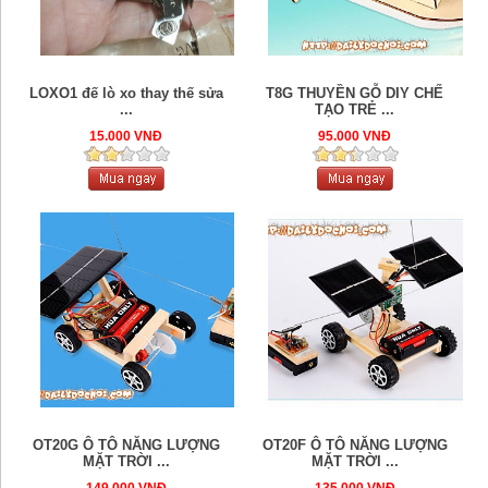
LOXO1 đế lò xo thay thế sửa
T8G THUYỀN GỖ DIY CHẾ
...
TẠO TRẺ ...
15.000 VNĐ
95.000 VNĐ
OT20G Ô TÔ NĂNG LƯỢNG
OT20F Ô TÔ NĂNG LƯỢNG
MẶT TRỜI ...
MẶT TRỜI ...
149.000 VNĐ
135.000 VNĐ