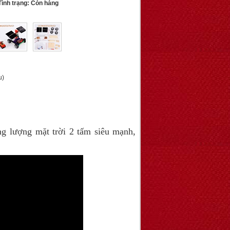
ình trạng: Còn hàng
u)
g lượng mặt trời 2 tấm siêu mạnh,