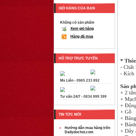
GIỎ HÀNG CỦA BẠN
Không có sản phẩm
Xem giỏ hàng
Hàng đã mua
HỖ TRỢ TRỰC TUYẾN
* Thôn
- Chất 
- Kích
Ms Liên -
0965 233 892
Sản p
+ 2 tấ
Tư vấn 24/7 -
0834 999 399
+ Mạc
+ Động
+ Gỗ
TIN TỨC MỚI
+ Băng
+ Bánh
Hướng dẫn mua hàng trên
+ Dây 
Dailydochoi.com