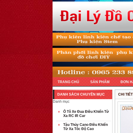
TRANG CHỦ
SẢN PHẨM
ĐƠN H
DANH SÁCH CHUYÊN MỤC
CHI TIẾ
Danh mục
Ô Tô Xe Đua Điều Khiển Từ
Xa RC IR Car
Tàu Thủy Cano Điều Khiển
Từ Xa Tốc Độ Cao