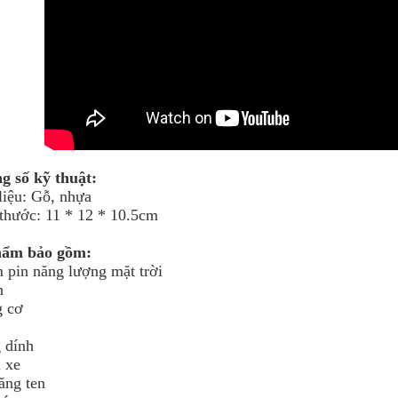
g số kỹ thuật:
liệu: Gỗ, nhựa
 thước: 11 * 12 * 10.5cm
hẩm bảo gồm:
m pin năng lượng mặt trời
h
 cơ
 dính
 xe
ăng ten