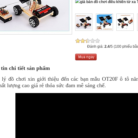
T
Đánh giá:
2.4
/5 (100 phiếu bầ
tin chi tiết sản phẩm
 đồ chơi xin giới thiệu đến các bạn mẫu OT20F ô tô năn
hất lượng cao giá rẻ thỏa sức đam mê sáng chế.