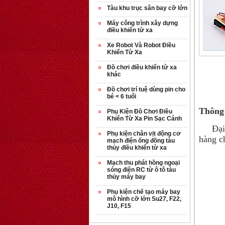
Tàu khu trục sân bay cỡ lớn
Máy công trình xây dựng
điều khiển từ xa
Xe Robot Và Robot Điều
Khiển Từ Xa
Đồ chơi điều khiển từ xa
khác
Đồ chơi trí tuệ dùng pin cho
bé < 6 tuổi
Thông 
Phụ Kiện Đồ Chơi Điều
Khiển Từ Xa Pin Sạc Cánh
Đại lý
Phụ kiện chân vịt động cơ
hàng c
mạch điện ống đồng tàu
thủy điều khiển từ xa
Mạch thu phát hồng ngoại
sóng điện RC từ ô tô tàu
thủy máy bay
Phụ kiện chế tạo máy bay
mô hình cỡ lớn Su27, F22,
J10, F15