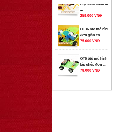
259.000 VNĐ
OT36 oto mô hình
đơn giản có ...
75.000 VNĐ
OT5 ôtô mô hình
lắp ghép đơn ...
78.000 VNĐ
OT33 oto lắp ráp
đơn giản cho ...
352.000 VNĐ
OT35 robot lắp
ráp nhấc chân di
...
259.000 VNĐ