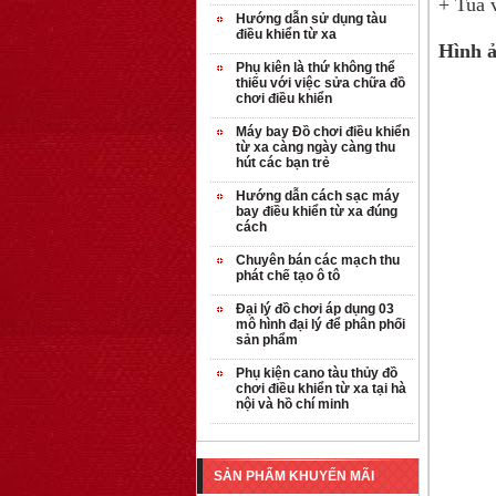
+ Tua v
Hướng dẫn sử dụng tàu
điều khiển từ xa
Hình ả
Phụ kiên là thứ không thể
thiếu với việc sửa chữa đồ
chơi điều khiển
Máy bay Đồ chơi điều khiển
từ xa càng ngày càng thu
hút các bạn trẻ
Hướng dẫn cách sạc máy
bay điều khiển từ xa đúng
cách
Chuyên bán các mạch thu
phát chế tạo ô tô
Đại lý đồ chơi áp dụng 03
mô hình đại lý để phân phối
sản phẩm
Phụ kiện cano tàu thủy đồ
chơi điều khiển từ xa tại hà
nội và hồ chí minh
OT35 robot lắp
ráp nhấc chân di
SẢN PHẨM KHUYẾN MÃI
...