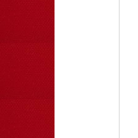
OT36 oto mô hình
đơn giản có ...
75.000 VNĐ
OT5 ôtô mô hình
lắp ghép đơn ...
78.000 VNĐ
OT33 oto lắp ráp
đơn giản cho ...
352.000 VNĐ