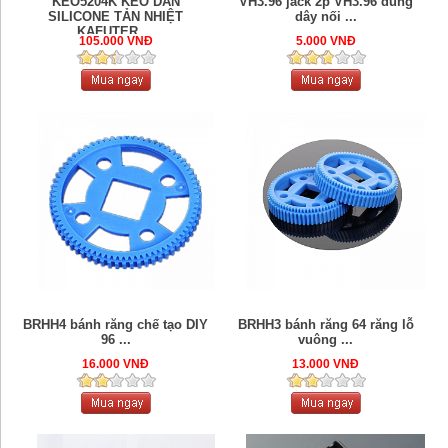
KEO5204K KEO DÁN
VH3.96 jack 2p VH3.96 dùng
SILICONE TẢN NHIỆT
dây nối ...
KAFUTER ...
105.000 VNĐ
5.000 VNĐ
BRHH4 bánh răng chế tạo DIY
BRHH3 bánh răng 64 răng lỗ
96 ...
vuông ...
16.000 VNĐ
13.000 VNĐ