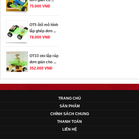
75.000 VNĐ
OT5 ôtô mô hình
lắp ghép đơn ...
78.000 VNĐ
OT33 oto lắp ráp
đơn giản cho ...
352.000 VNĐ
OT35 robot lắp
ráp nhấc chân di
TRANG CHỦ
...
SẢN PHẨM
259.000 VNĐ
CHÍNH SÁCH CHUNG
OT36 oto mô hình
THANH TOÁN
đơn giản có ...
LIÊN HỆ
75.000 VNĐ