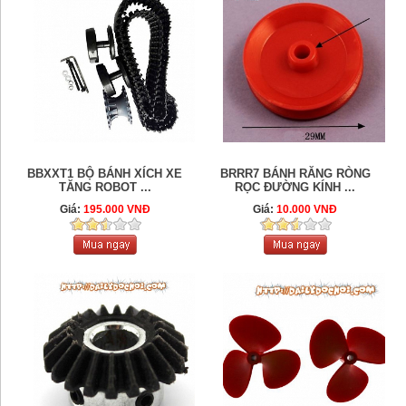
BBXXT1 BỘ BÁNH XÍCH XE
BRRR7 BÁNH RĂNG RÒNG
TĂNG ROBOT ...
RỌC ĐƯỜNG KÍNH ...
Giá:
195.000 VNĐ
Giá:
10.000 VNĐ