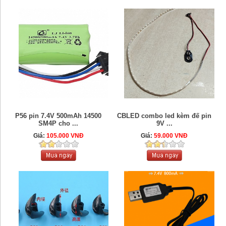
P56 pin 7.4V 500mAh 14500
CBLED combo led kèm đế pin
SM4P cho ...
9V ...
Giá:
105.000 VNĐ
Giá:
59.000 VNĐ