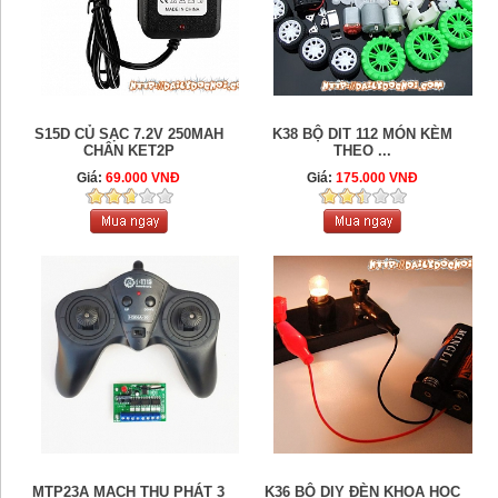
S15D CỦ SẠC 7.2V 250MAH
K38 BỘ DIT 112 MÓN KÈM
CHÂN KET2P
THEO ...
Giá:
69.000 VNĐ
Giá:
175.000 VNĐ
MTP23A MẠCH THU PHÁT 3
K36 BỘ DIY ĐÈN KHOA HỌC