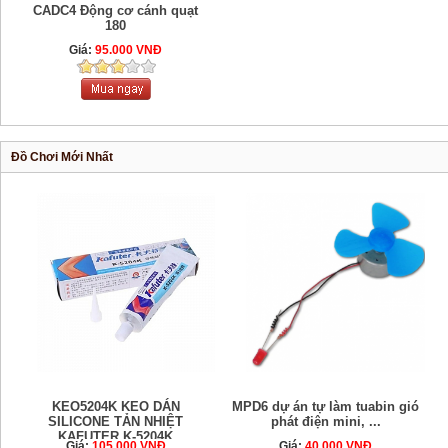
CADC4 Động cơ cánh quạt
180
Giá:
95.000 VNĐ
Đồ Chơi Mới Nhất
KEO5204K KEO DÁN
MPD6 dự án tự làm tuabin gió
SILICONE TẢN NHIỆT
phát điện mini, ...
KAFUTER K-5204K
Giá:
105.000 VNĐ
Giá:
40.000 VNĐ