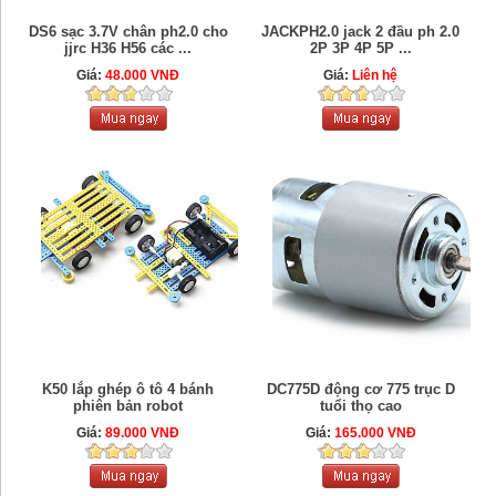
DS6 sạc 3.7V chân ph2.0 cho
JACKPH2.0 jack 2 đầu ph 2.0
jjrc H36 H56 các ...
2P 3P 4P 5P ...
Giá:
48.000 VNĐ
Giá:
Liên hệ
K50 lắp ghép ô tô 4 bánh
DC775D động cơ 775 trục D
phiên bản robot
tuổi thọ cao
Giá:
89.000 VNĐ
Giá:
165.000 VNĐ