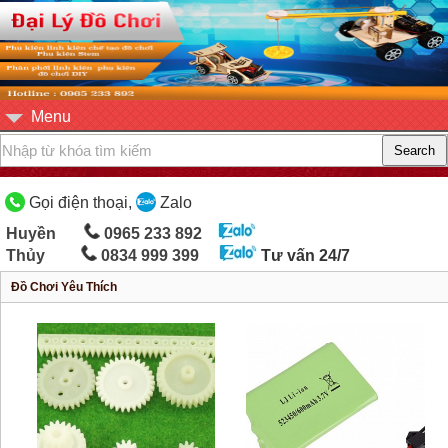
Menu
Gọi điện thoại,
Zalo
Huyền
0965 233 892
Thủy
0834 999 399
Tư vấn 24/7
Đồ Chơi Yêu Thích