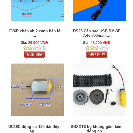
CV6R chân vịt 2 cánh bán lẻ
DS23 Cáp sạc USB SM-3P
...
7.4v 800mah ...
Giá:
25.000 VNĐ
Giá:
48.000 VNĐ
DC19C động cơ 130 dải điện
BBXXT6 bộ khung gầm kèm
áp ...
động cơ ...