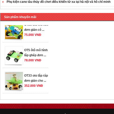
Phụ kiện cano tàu thủy đồ chơi điều khiển từ xa tại hà nội và hồ chí minh
259.000 VNĐ
OT36 oto mô hình
Sản phẩm khuyến mãi
đơn giản có ...
75.000 VNĐ
OT5 ôtô mô hình
lắp ghép đơn ...
78.000 VNĐ
OT33 oto lắp ráp
đơn giản cho ...
352.000 VNĐ
OT35 robot lắp
ráp nhấc chân di
...
259.000 VNĐ