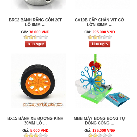
BRC2 BÁNH RĂNG CÔN 20T
CV10B CẶP CHÂN VỊT CỠ
LỖ 8MM ...
LỚN 80MM ...
Giá:
38.000 VNĐ
Giá:
295.000 VNĐ
BX15 BÁNH XE ĐƯỜNG KÍNH
MBB MÁY BONG BÓNG TỰ
30MM LỖ ...
ĐỘNG CÔNG ...
Giá:
5.000 VNĐ
Giá:
135.000 VNĐ