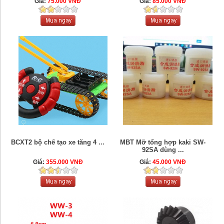
Giá:
75.000 VNĐ
Giá:
85.000 VNĐ
BCXT2 bộ chế tạo xe tăng 4 ...
MBT Mỡ tổng hợp kaki SW-
92SA dùng ...
Giá:
355.000 VNĐ
Giá:
45.000 VNĐ