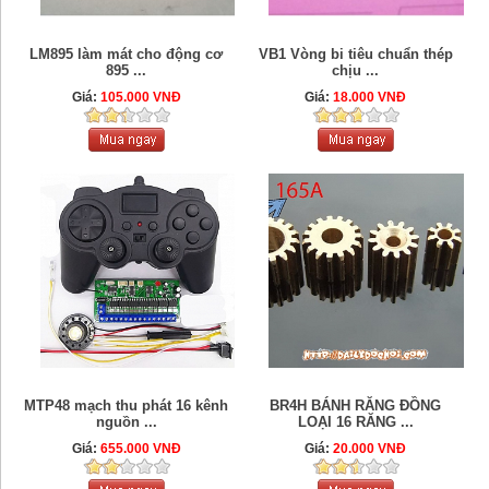
LM895 làm mát cho động cơ
VB1 Vòng bi tiêu chuẩn thép
895 ...
chịu ...
Giá:
105.000 VNĐ
Giá:
18.000 VNĐ
MTP48 mạch thu phát 16 kênh
BR4H BÁNH RĂNG ĐỒNG
nguồn ...
LOẠI 16 RĂNG ...
Giá:
655.000 VNĐ
Giá:
20.000 VNĐ