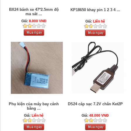
BX24 bánh xe 47*2.5mm độ
KP18650 khay pin 1 2 3 4 ...
ma sát ...
Giá:
8.000 VNĐ
Giá:
Liên hệ
Phụ kiện của máy bay cánh
DS24 cáp sạc 7.2V chân Ket2P
bằng ...
Giá:
Liên hệ
Giá:
48.000 VNĐ