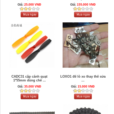
Giá:
25.000 VNĐ
Giá:
155.000 VNĐ
CADC31 cặp cánh quạt
LOXO1 đế lò xo thay thế sửa
1*55mm dùng chế ...
...
Giá:
35.000 VNĐ
Giá:
15.000 VNĐ