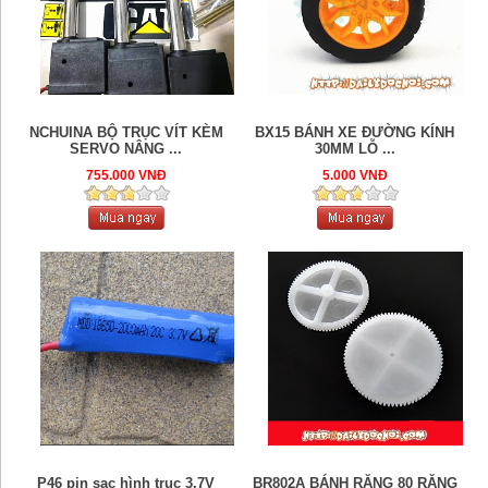
NCHUINA BỘ TRỤC VÍT KÈM
BX15 BÁNH XE ĐƯỜNG KÍNH
SERVO NÂNG ...
30MM LỖ ...
755.000 VNĐ
5.000 VNĐ
P46 pin sạc hình trục 3.7V
BR802A BÁNH RĂNG 80 RĂNG