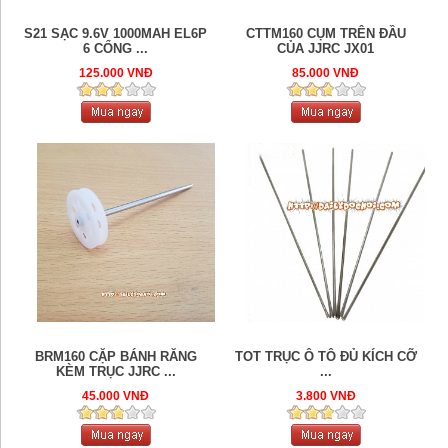
S21 SẠC 9.6V 1000MAH EL6P
CTTM160 CỤM TRÊN ĐẦU
6 CỔNG ...
CỦA JJRC JX01
125.000 VNĐ
85.000 VNĐ
BRM160 CẶP BÁNH RĂNG
TOT TRỤC Ô TÔ ĐỦ KÍCH CỠ
KÈM TRỤC JJRC ...
...
45.000 VNĐ
3.800 VNĐ