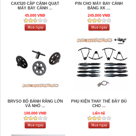
CAX520 CẶP CÁNH QUẠT
PIN CHO MÁY BAY CÁNH
MÁY BAY CÁNH ...
BẰNG XK ...
45.000 VNĐ
245.000 VNĐ
BRVSO BỘ BÁNH RĂNG LỚN
PHỤ KIỆN THAY THẾ ĐẦY ĐỦ
VÀ NHỎ ...
CHO ...
100.000 VNĐ
Liên hệ