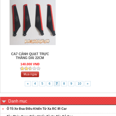
CA7 CÁNH QUẠT TRỰC
THĂNG DÀI 22CM
140.000 VNĐ
«
4
5
6
7
8
9
10
»
Danh mục
Ô Tô Xe Đua Điều Khiển Từ Xa RC IR Car