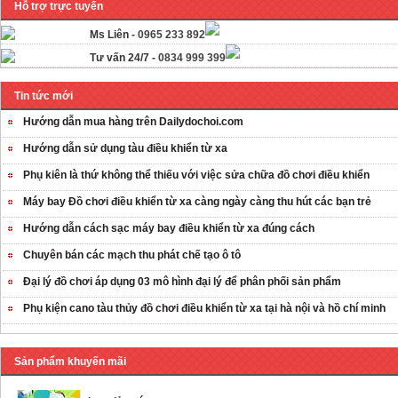
Hỗ trợ trực tuyến
Ms Liên -
0965 233 892
Tư vấn 24/7 -
0834 999 399
Tin tức mới
Hướng dẫn mua hàng trên Dailydochoi.com
Hướng dẫn sử dụng tàu điều khiển từ xa
Phụ kiên là thứ không thể thiếu với việc sửa chữa đồ chơi điều khiển
Máy bay Đồ chơi điều khiển từ xa càng ngày càng thu hút các bạn trẻ
Hướng dẫn cách sạc máy bay điều khiển từ xa đúng cách
OT35 robot lắp
Chuyên bán các mạch thu phát chế tạo ô tô
ráp nhấc chân di
Đại lý đồ chơi áp dụng 03 mô hình đại lý để phân phối sản phẩm
...
259.000 VNĐ
Phụ kiện cano tàu thủy đồ chơi điều khiển từ xa tại hà nội và hồ chí minh
OT36 oto mô hình
Sản phẩm khuyến mãi
đơn giản có ...
75.000 VNĐ