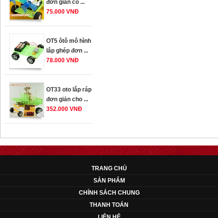
OT5 ôtô mô hình
lắp ghép đơn ...
78.000 VNĐ
OT33 oto lắp ráp
đơn giản cho ...
352.000 VNĐ
OT35 robot lắp
ráp nhấc chân di
...
259.000 VNĐ
TRANG CHỦ
OT36 oto mô hình
SẢN PHẨM
đơn giản có ...
CHÍNH SÁCH CHUNG
75.000 VNĐ
THANH TOÁN
LIÊN HỆ