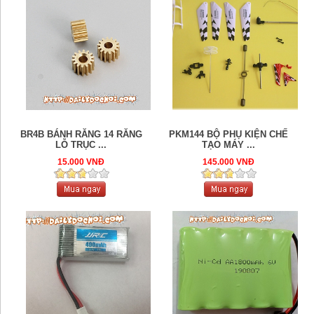
BR4B BÁNH RĂNG 14 RĂNG
PKM144 BỘ PHỤ KIỆN CHẾ
LỖ TRỤC ...
TẠO MÁY ...
15.000 VNĐ
145.000 VNĐ