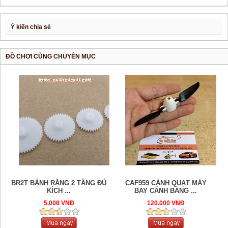
Ý kiến chia sẻ
ĐỒ CHƠI CÙNG CHUYÊN MỤC
BR2T BÁNH RĂNG 2 TẦNG ĐỦ
CAF959 CÁNH QUẠT MÁY
KÍCH ...
BAY CÁNH BẰNG ...
5.000 VNĐ
120.000 VNĐ