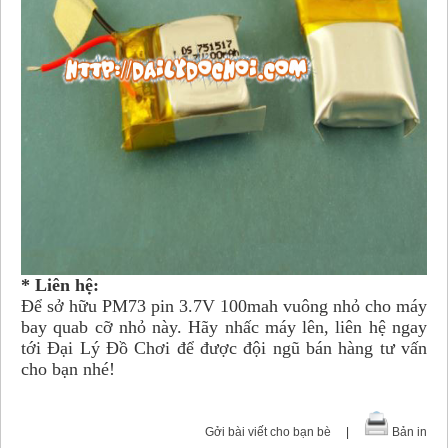
* Liên hệ:
Để sở hữu PM73 pin 3.7V 100mah vuông nhỏ cho máy
bay quab cỡ nhỏ này. Hãy nhấc máy lên, liên hệ ngay
tới Đại Lý Đồ Chơi để được đội ngũ bán hàng tư vấn
cho bạn nhé!
Gởi bài viết cho bạn bè
|
Bản in