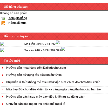
Giỏ hàng của bạn
Không có sản phẩm
Xem giỏ hàng
Hàng đã mua
Hỗ trợ trực tuyến
Ms Liên -
0965 233 892
Tư vấn 24/7 -
0834 999 399
Tin tức mới
Hướng dẫn mua hàng trên Dailydochoi.com
Hướng dẫn sử dụng tàu điều khiển từ xa
Phụ kiên là thứ không thể thiếu với việc sửa chữa đồ chơi điều khiển
Máy bay Đồ chơi điều khiển từ xa càng ngày càng thu hút các bạn trẻ
OT35 robot lắp
Hướng dẫn cách sạc máy bay điều khiển từ xa đúng cách
ráp nhấc chân di ...
259.000 VNĐ
Chuyên bán các mạch thu phát chế tạo ô tô