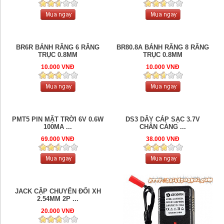
BR6R BÁNH RĂNG 6 RĂNG
BR80.8A BÁNH RĂNG 8 RĂNG
TRỤC 0.8MM
TRỤC 0.8MM
10.000 VNĐ
10.000 VNĐ
PMT5 PIN MẶT TRỜI 6V 0.6W
DS3 DÂY CÁP SẠC 3.7V
100MA ...
CHÂN CÀNG ...
69.000 VNĐ
38.000 VNĐ
JACK CẶP CHUYỂN ĐỔI XH
2.54MM 2P ...
20.000 VNĐ