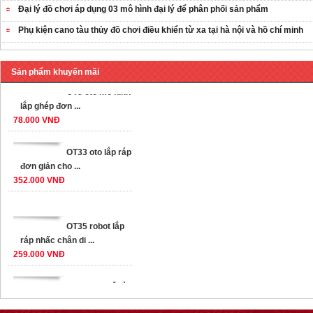
Đại lý đồ chơi áp dụng 03 mô hình đại lý để phân phối sản phẩm
OT36 oto mô hình
Phụ kiện cano tàu thủy đồ chơi điều khiển từ xa tại hà nội và hồ chí minh
đơn giản có ...
75.000 VNĐ
Sản phẩm khuyến mãi
OT5 ôtô mô hình
lắp ghép đơn ...
78.000 VNĐ
OT33 oto lắp ráp
đơn giản cho ...
352.000 VNĐ
OT35 robot lắp
ráp nhấc chân di ...
259.000 VNĐ
OT36 oto mô hình
đơn giản có ...
75.000 VNĐ