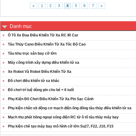
«
1
2
3
4
5
6
7
»
Danh mục
Ô Tô Xe Đua Điều Khiển Từ Xa RC IR Car
Tàu Thủy Cano Điều Khiển Từ Xa Tốc Độ Cao
Tàu khu trục sân bay cỡ lớn
Máy công trình xây dựng điều khiển từ xa
Xe Robot Và Robot Điều Khiển Từ Xa
Đồ chơi điều khiển từ xa khác
Đồ chơi trí tuệ dùng pin cho bé < 6 tuổi
Phụ Kiện Đồ Chơi Điều Khiển Từ Xa Pin Sạc Cánh
Phụ kiện chân vịt động cơ mạch điện ống đồng tàu thủy điều khiển từ xa
Mạch thu phát hồng ngoại sóng điện RC từ ô tô tàu thủy máy bay
Phụ kiện chế tạo máy bay mô hình cỡ lớn Su27, F22, J10, F15