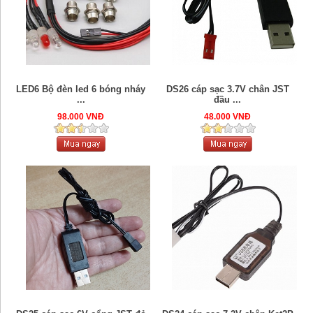
LED6 Bộ đèn led 6 bóng nháy
DS26 cáp sạc 3.7V chân JST
...
đầu ...
98.000 VNĐ
48.000 VNĐ