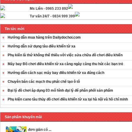
Ms Liên -
0965 233 892
Tư vấn 24/7 -
0834 999 399
Tin tức mới
Hướng dẫn mua hàng trên Dailydochoi.com
Hướng dẫn sử dụng tàu điều khiển từ xa
Phụ kiên là thứ không thể thiếu với việc sửa chữa đồ chơi điều khiển
Máy bay Đồ chơi điều khiển từ xa càng ngày càng thu hút các bạn trẻ
Hướng dẫn cách sạc máy bay điều khiển từ xa đúng cách
OT35 robot lắp
Chuyên bán các mạch thu phát chế tạo ô tô
ráp nhấc chân di
Đại lý đồ chơi áp dụng 03 mô hình đại lý để phân phối sản phẩm
...
259.000 VNĐ
Phụ kiện cano tàu thủy đồ chơi điều khiển từ xa tại hà nội và hồ chí minh
OT36 oto mô hình
Sản phẩm khuyến mãi
đơn giản có ...
75.000 VNĐ