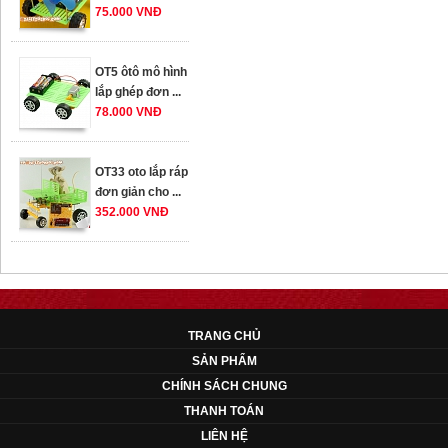
OT5 ôtô mô hình
lắp ghép đơn ...
78.000 VNĐ
OT33 oto lắp ráp
đơn giản cho ...
352.000 VNĐ
OT35 robot lắp
ráp nhấc chân di
...
259.000 VNĐ
TRANG CHỦ
OT36 oto mô hình
SẢN PHẨM
đơn giản có ...
CHÍNH SÁCH CHUNG
75.000 VNĐ
THANH TOÁN
LIÊN HỆ