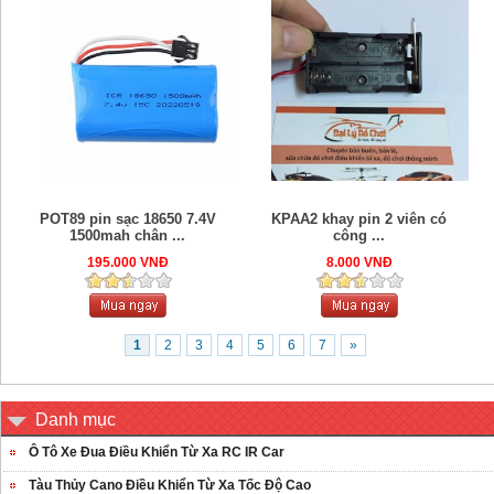
POT89 pin sạc 18650 7.4V
KPAA2 khay pin 2 viên có
1500mah chân ...
công ...
195.000 VNĐ
8.000 VNĐ
1
2
3
4
5
6
7
»
Danh mục
Ô Tô Xe Đua Điều Khiển Từ Xa RC IR Car
Tàu Thủy Cano Điều Khiển Từ Xa Tốc Độ Cao