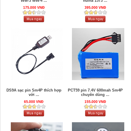
WW-3 WW-4 ...
huina 1573 ...
175.000 VNĐ
395.000 VNĐ
DS9A sạc pin Sm4P thích hợp
PCT59 pin 7.4V 600mah Sm4P
với ...
chuyên dùng ...
65.000 VNĐ
155.000 VNĐ