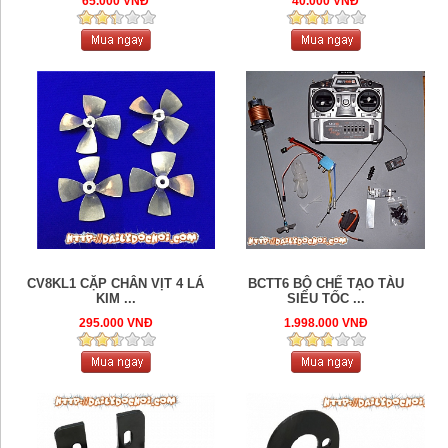
65.000 VNĐ
40.000 VNĐ
CV8KL1 CẶP CHÂN VỊT 4 LÁ
BCTT6 BỘ CHẾ TẠO TÀU
KIM ...
SIÊU TỐC ...
295.000 VNĐ
1.998.000 VNĐ