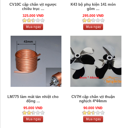
CV10C cặp chân vịt ngược
K43 bộ phụ kiện 141 món
chiều trục ...
gồm ...
325.000 VNĐ
295.000 VNĐ
LM775 làm mát tản nhiệt cho
CV7H cặp chân vịt thuận
động ...
nghịch 4*44mm
95.000 VNĐ
90.000 VNĐ