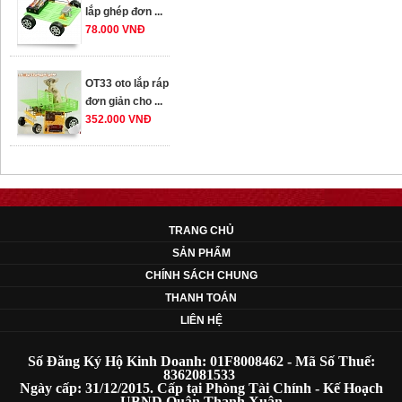
OT33 oto lắp ráp
đơn giản cho ...
352.000 VNĐ
OT35 robot lắp
ráp nhấc chân di
...
259.000 VNĐ
TRANG CHỦ
OT36 oto mô hình
SẢN PHẨM
đơn giản có ...
CHÍNH SÁCH CHUNG
75.000 VNĐ
THANH TOÁN
LIÊN HỆ
OT5 ôtô mô hình
lắp ghép đơn ...
Số Đăng Ký Hộ Kinh Doanh: 01F8008462 - Mã Số Thuế:
8362081533
78.000 VNĐ
Ngày cấp: 31/12/2015. Cấp tại Phòng Tài Chính - Kế Hoạch
UBND Quận Thanh Xuân