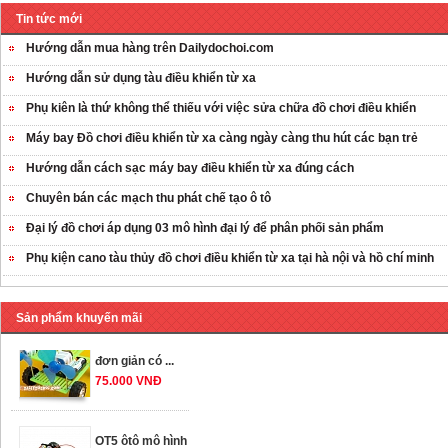
Tin tức mới
Hướng dẫn mua hàng trên Dailydochoi.com
Hướng dẫn sử dụng tàu điều khiển từ xa
Phụ kiên là thứ không thể thiếu với việc sửa chữa đồ chơi điều khiển
Máy bay Đồ chơi điều khiển từ xa càng ngày càng thu hút các bạn trẻ
Hướng dẫn cách sạc máy bay điều khiển từ xa đúng cách
OT35 robot lắp
Chuyên bán các mạch thu phát chế tạo ô tô
ráp nhấc chân di
Đại lý đồ chơi áp dụng 03 mô hình đại lý để phân phối sản phẩm
...
259.000 VNĐ
Phụ kiện cano tàu thủy đồ chơi điều khiển từ xa tại hà nội và hồ chí minh
OT36 oto mô hình
Sản phẩm khuyến mãi
đơn giản có ...
75.000 VNĐ
OT5 ôtô mô hình
lắp ghép đơn ...
78.000 VNĐ