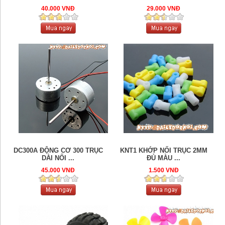
40.000 VNĐ
29.000 VNĐ
DC300A ĐỘNG CƠ 300 TRỤC
KNT1 KHỚP NỐI TRỤC 2MM
DÀI NỐI ...
ĐỦ MÀU ...
45.000 VNĐ
1.500 VNĐ