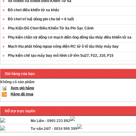
Xe Robot Và Robot Điều Khiển Từ Xa
Đồ chơi điều khiển từ xa khác
Đồ chơi trí tuệ dùng pin cho bé < 6 tuổi
Phụ Kiện Đồ Chơi Điều Khiển Từ Xa Pin Sạc Cánh
Phụ kiện chân vịt động cơ mạch điện ống đồng tàu thủy điều khiển từ xa
Mạch thu phát hồng ngoại sóng điện RC từ ô tô tàu thủy máy bay
Phụ kiện chế tạo máy bay mô hình cỡ lớn Su27, F22, J10, F15
Giỏ hàng của bạn
Không có sản phẩm
Xem giỏ hàng
Hàng đã mua
Hỗ trợ trực tuyến
Ms Liên -
0965 233 892
Tư vấn 24/7 -
0834 999 399