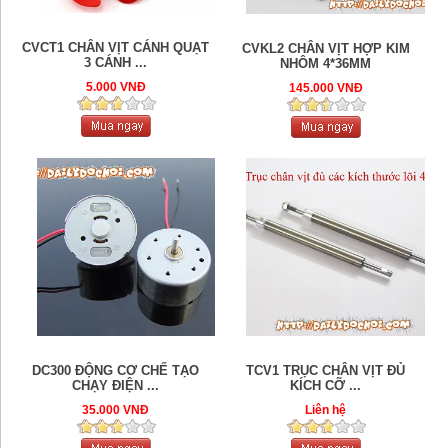
CVCT1 CHÂN VỊT CÁNH QUẠT
CVKL2 CHÂN VỊT HỢP KIM
3 CÁNH ...
NHÔM 4*36MM
5.000 VNĐ
145.000 VNĐ
DC300 ĐỘNG CƠ CHẾ TẠO
TCV1 TRỤC CHÂN VỊT ĐỦ
CHẠY ĐIỆN ...
KÍCH CỠ ...
35.000 VNĐ
Liên hệ