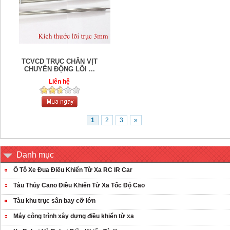
TCVCD TRỤC CHÂN VỊT
CHUYỂN ĐỘNG LÕI ...
Liên hệ
1
2
3
»
Danh mục
Ô Tô Xe Đua Điều Khiển Từ Xa RC IR Car
Tàu Thủy Cano Điều Khiển Từ Xa Tốc Độ Cao
Tàu khu trục sân bay cỡ lớn
Máy công trình xây dựng điều khiển từ xa