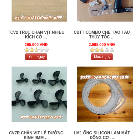
TCV2 TRỤC CHÂN VỊT NHIỀU
CBTT COMBO CHẾ TẠO TÀU
KÍCH CỠ ...
THỦY TỐC ...
265.000 VNĐ
2.995.000 VNĐ
CV7R CHÂN VỊT LẺ ĐƯỜNG
LM1 ỐNG SILICON LÀM MÁT
KÍNH 4MM ...
ĐỘNG CƠ ...