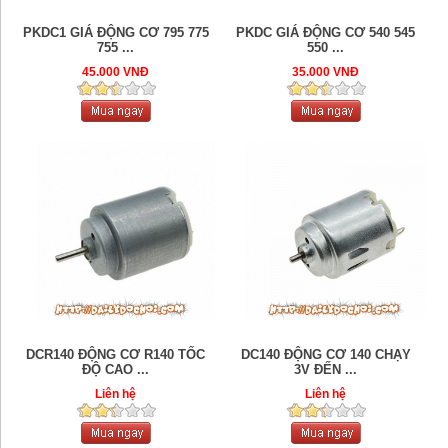
PKDC1 GIÁ ĐỘNG CƠ 795 775
PKDC GIÁ ĐỘNG CƠ 540 545
755 ...
550 ...
45.000 VNĐ
35.000 VNĐ
DCR140 ĐỘNG CƠ R140 TỐC
DC140 ĐỘNG CƠ 140 CHẠY
ĐỘ CAO ...
3V ĐẾN ...
Liên hệ
Liên hệ