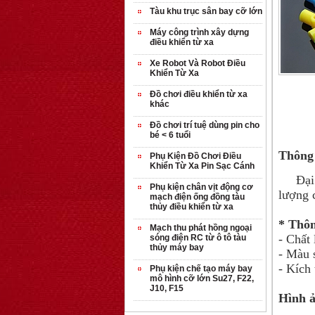
Tàu khu trục sân bay cỡ lớn
Máy công trình xây dựng
điều khiển từ xa
Xe Robot Và Robot Điều
Khiển Từ Xa
Đồ chơi điều khiển từ xa
khác
Đồ chơi trí tuệ dùng pin cho
bé < 6 tuổi
Thông 
Phụ Kiện Đồ Chơi Điều
Khiển Từ Xa Pin Sạc Cánh
Đại lý
Phụ kiện chân vịt động cơ
lượng c
mạch điện ống đồng tàu
thủy điều khiển từ xa
* Thôn
Mạch thu phát hồng ngoại
- Chất
sóng điện RC từ ô tô tàu
thủy máy bay
- Màu 
- Kích
Phụ kiện chế tạo máy bay
mô hình cỡ lớn Su27, F22,
J10, F15
Hình ả