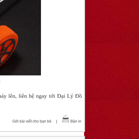
ế
y lên, liên hệ ngay tới Đại Lý Đồ
Gởi bài viết cho bạn bè
|
Bản in