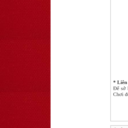
OT5 ôtô mô hình
lắp ghép đơn ...
78.000 VNĐ
OT33 oto lắp ráp
đơn giản cho ...
352.000 VNĐ
* Liên
Để sở 
Chơi đ