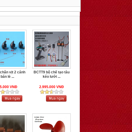
chân vịt 2 cánh
BCTT9 bộ chế tạo tàu
bán lẻ ...
kéo lưới ...
5.000 VNĐ
2.995.000 VNĐ