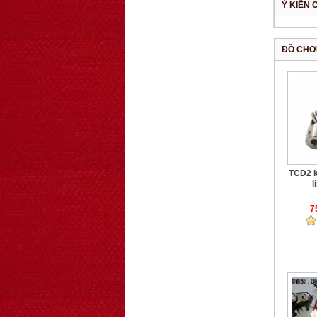
Ý KIẾN 
ĐỒ CHƠ
TCD2 k
l
7