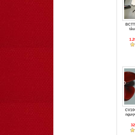
BCTT
tàu
1.
CV10C
ngược
32