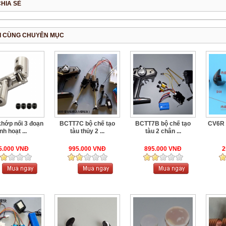
CHIA SẺ
I CÙNG CHUYÊN MỤC
hớp nối 3 đoạn
BCTT7C bộ chế tạo
BCTT7B bộ chế tạo
CV6R 
inh hoạt ...
tàu thủy 2 ...
tàu 2 chân ...
5.000 VNĐ
995.000 VNĐ
895.000 VNĐ
2