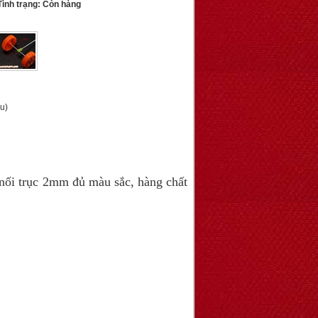
ình trạng: Còn hàng
ầu)
ối trục 2mm đủ màu sắc, hàng chất