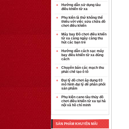
Hướng dẫn sử dụng tàu
điều khiển từ xa
Phụ kiên là thứ không thể
thiếu với việc sửa chữa đồ
chơi điều khiển
Máy bay Đồ chơi điều khiển
từ xa càng ngày càng thu
hút các bạn trẻ
Hướng dẫn cách sạc máy
bay điều khiển từ xa đúng
cách
Chuyên bán các mạch thu
phát chế tạo ô tô
Đại lý đồ chơi áp dụng 03
mô hình đại lý để phân phối
OT35 robot lắp
sản phẩm
ráp nhấc chân di
...
Phụ kiện cano tàu thủy đồ
chơi điều khiển từ xa tại hà
259.000 VNĐ
nội và hồ chí minh
OT36 oto mô hình
đơn giản có ...
SẢN PHẨM KHUYẾN MÃI
75.000 VNĐ