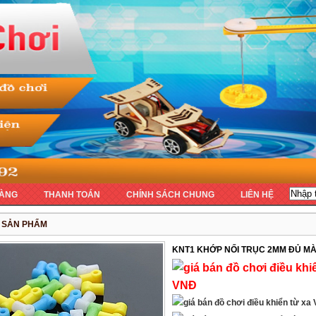
ÀNG
THANH TOÁN
CHÍNH SÁCH CHUNG
LIÊN HỆ
T SẢN PHẨM
KNT1 KHỚP NỐI TRỤC 2MM ĐỦ M
VNĐ
V