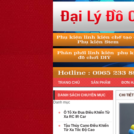
TRANG CHỦ
SẢN PHẨM
ĐƠN H
DANH SÁCH CHUYÊN MỤC
CHI TIẾ
Danh mục
Ô Tô Xe Đua Điều Khiển Từ
Xa RC IR Car
Tàu Thủy Cano Điều Khiển
Từ Xa Tốc Độ Cao