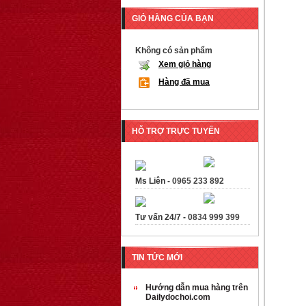
GIỎ HÀNG CỦA BẠN
Không có sản phẩm
Xem giỏ hàng
Hàng đã mua
HỖ TRỢ TRỰC TUYẾN
Ms Liên -
0965 233 892
Tư vấn 24/7 -
0834 999 399
TIN TỨC MỚI
Hướng dẫn mua hàng trên
Dailydochoi.com