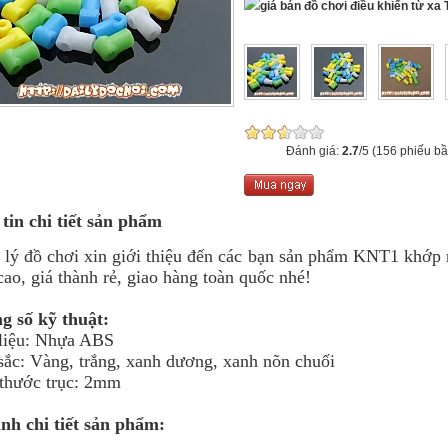
T
Đánh giá:
2.7
/5 (156 phiếu b
tin chi tiết sản phẩm
 đồ chơi xin giới thiệu đến các bạn sản phẩm KNT1 khớp n
ao, giá thành rẻ, giao hàng toàn quốc nhé!
g số kỹ thuật:
 liệu: Nhựa ABS
sắc: Vàng, trắng, xanh dương, xanh nõn chuối
 thước trục: 2mm
nh chi tiết sản phẩm: