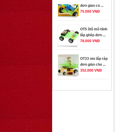
OT5 ôtô mô hình
lắp ghép đơn ...
78.000 VNĐ
OT33 oto lắp ráp
đơn giản cho ...
352.000 VNĐ
OT35 robot lắp
ráp nhấc chân di
...
259.000 VNĐ
OT36 oto mô hình
đơn giản có ...
75.000 VNĐ