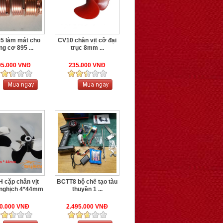
5 làm mát cho
CV10 chân vịt cỡ đại
ng cơ 895 ...
trục 8mm ...
05.000 VNĐ
235.000 VNĐ
 cặp chân vịt
BCTT8 bộ chế tạo tàu
 nghịch 4*44mm
thuyền 1 ...
0.000 VNĐ
2.495.000 VNĐ