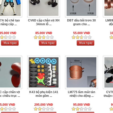
7A bộ chế tạo
CV6D cặp chân vịt XH
DBT dầu bôi trơn 30
LM89
 nâng cấp ...
34mm lỗ ...
gram cho ...
độ
295.000 VNĐ
85.000 VNĐ
55.000 VNĐ
1
 cặp chân vịt
K43 bộ phụ kiện 141
LM775 làm mát tản
CV7H
 chiều trục ...
món gồm ...
nhiệt cho động ...
thuận
5.000 VNĐ
295.000 VNĐ
95.000 VNĐ
9