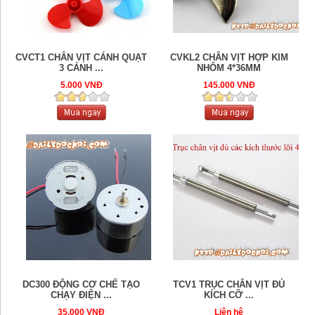
CVCT1 CHÂN VỊT CÁNH QUẠT
CVKL2 CHÂN VỊT HỢP KIM
3 CÁNH ...
NHÔM 4*36MM
5.000 VNĐ
145.000 VNĐ
DC300 ĐỘNG CƠ CHẾ TẠO
TCV1 TRỤC CHÂN VỊT ĐỦ
CHẠY ĐIỆN ...
KÍCH CỠ ...
35.000 VNĐ
Liên hệ