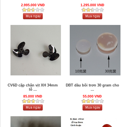
2.995.000 VNĐ
1.295.000 VNĐ
CV6D cặp chân vịt XH 34mm
DBT dầu bôi trơn 30 gram cho
lỗ ...
...
85.000 VNĐ
55.000 VNĐ