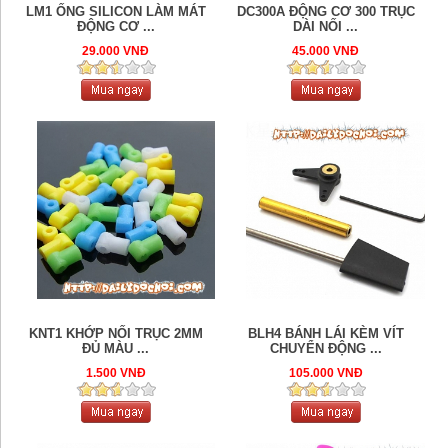
LM1 ỐNG SILICON LÀM MÁT
DC300A ĐỘNG CƠ 300 TRỤC
ĐỘNG CƠ ...
DÀI NỐI ...
29.000 VNĐ
45.000 VNĐ
KNT1 KHỚP NỐI TRỤC 2MM
BLH4 BÁNH LÁI KÈM VÍT
ĐỦ MÀU ...
CHUYỂN ĐỘNG ...
1.500 VNĐ
105.000 VNĐ