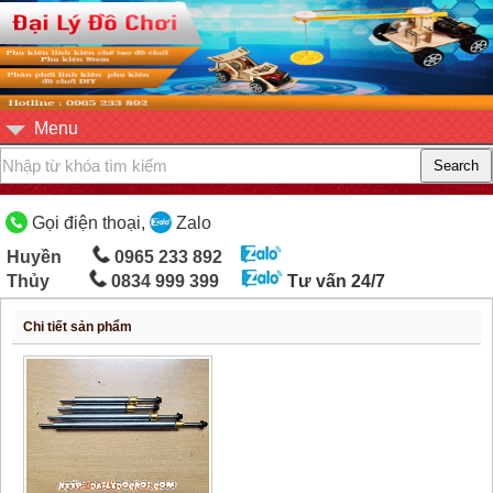
Menu
Gọi điện thoại,
Zalo
Huyền
0965 233 892
Thủy
0834 999 399
Tư vấn 24/7
Chi tiết sản phẩm