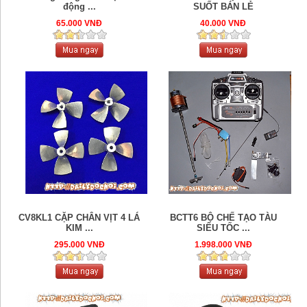
động ...
SUỐT BÁN LẺ
65.000 VNĐ
40.000 VNĐ
CV8KL1 CẶP CHÂN VỊT 4 LÁ
BCTT6 BỘ CHẾ TẠO TÀU
KIM ...
SIÊU TỐC ...
295.000 VNĐ
1.998.000 VNĐ