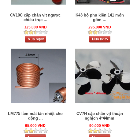
CV10C cặp chân vịt ngược
K43 bộ phụ kiện 141 món
chiều trục ...
gồm ...
325.000 VNĐ
295.000 VNĐ
LM775 làm mát tản nhiệt cho
CV7H cặp chân vịt thuận
động ...
nghịch 4*44mm
95.000 VNĐ
90.000 VNĐ