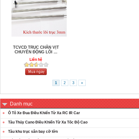
TCVCD TRỤC CHÂN VỊT
CHUYỂN ĐỘNG LÕI ...
Liên hệ
1
2
3
»
Danh mục
Ô Tô Xe Đua Điều Khiển Từ Xa RC IR Car
Tàu Thủy Cano Điều Khiển Từ Xa Tốc Độ Cao
Tàu khu trục sân bay cỡ lớn