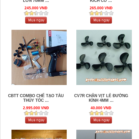
LỚN 70MM ...
KÍCH CỠ ...
245.000 VNĐ
265.000 VNĐ
CBTT COMBO CHẾ TẠO TÀU
CV7R CHÂN VỊT LẺ ĐƯỜNG
THỦY TỐC ...
KÍNH 4MM ...
2.995.000 VNĐ
40.000 VNĐ