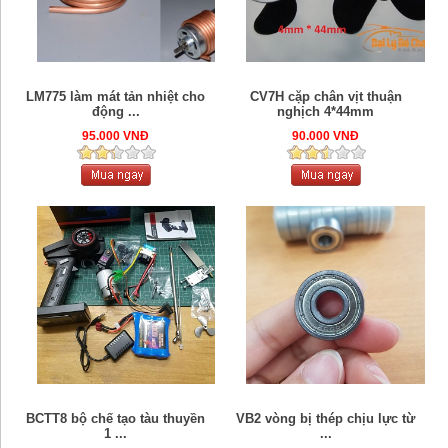
LM775 làm mát tản nhiệt cho
CV7H cặp chân vịt thuận
động ...
nghịch 4*44mm
95.000 VNĐ
90.000 VNĐ
BCTT8 bộ chế tạo tàu thuyền
VB2 vòng bị thép chịu lực từ
1 ...
...