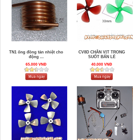
TN1 ống đồng tản nhiệt cho
CV8D CHÂN VỊT TRONG
động ...
SUỐT BÁN LẺ
65.000 VNĐ
40.000 VNĐ