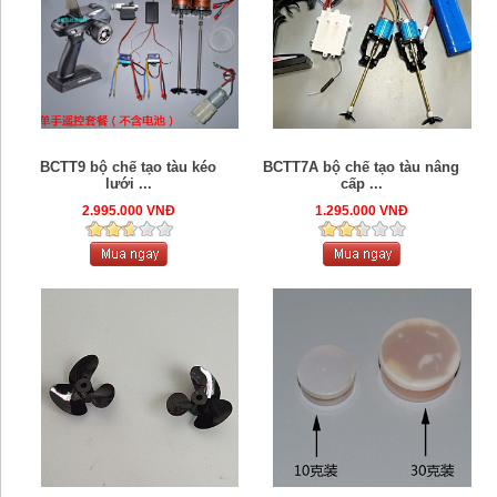
BCTT9 bộ chế tạo tàu kéo
BCTT7A bộ chế tạo tàu nâng
lưới ...
cấp ...
2.995.000 VNĐ
1.295.000 VNĐ