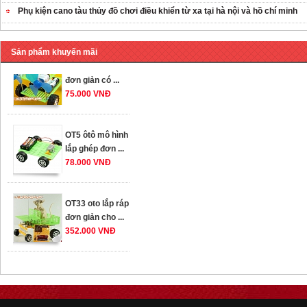
259.000 VNĐ
Phụ kiện cano tàu thủy đồ chơi điều khiển từ xa tại hà nội và hồ chí minh
OT36 oto mô hình
đơn giản có ...
Sản phẩm khuyến mãi
75.000 VNĐ
OT5 ôtô mô hình
lắp ghép đơn ...
78.000 VNĐ
OT33 oto lắp ráp
đơn giản cho ...
352.000 VNĐ
OT35 robot lắp
ráp nhấc chân di
...
259.000 VNĐ