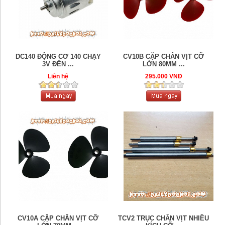
DC140 ĐỘNG CƠ 140 CHẠY
CV10B CẶP CHÂN VỊT CỠ
3V ĐẾN ...
LỚN 80MM ...
Liên hệ
295.000 VNĐ
CV10A CẶP CHÂN VỊT CỠ
TCV2 TRỤC CHÂN VỊT NHIỀU