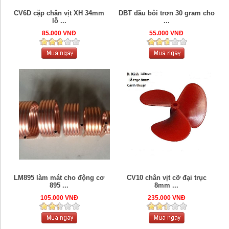
CV6D cặp chân vịt XH 34mm
DBT dầu bôi trơn 30 gram cho
lỗ ...
...
85.000 VNĐ
55.000 VNĐ
LM895 làm mát cho động cơ
CV10 chân vịt cỡ đại trục
895 ...
8mm ...
105.000 VNĐ
235.000 VNĐ