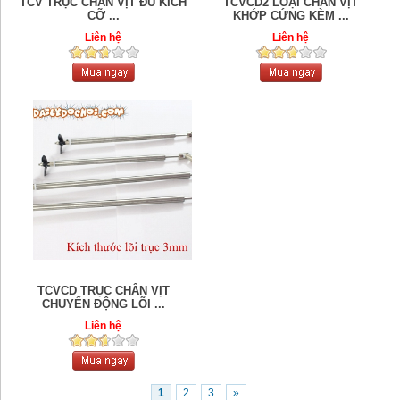
TCV TRỤC CHÂN VỊT ĐỦ KÍCH
TCVCD2 LOẠI CHÂN VỊT
CỠ ...
KHỚP CỨNG KÈM ...
Liên hệ
Liên hệ
TCVCD TRỤC CHÂN VỊT
CHUYỂN ĐỘNG LÕI ...
Liên hệ
1
2
3
»