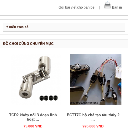
Gởi bài viết cho bạn bè
|
Bản in
Ý kiến chia sẻ
ĐỒ CHƠI CÙNG CHUYÊN MỤC
TCD2 khớp nối 3 đoạn linh
BCTT7C bộ chế tạo tàu thủy 2
hoạt ...
...
75.000 VNĐ
995.000 VNĐ