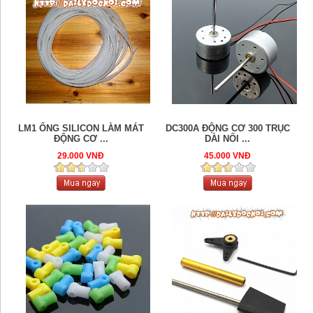
LM1 ỐNG SILICON LÀM MÁT
DC300A ĐỘNG CƠ 300 TRỤC
ĐỘNG CƠ ...
DÀI NỐI ...
29.000 VNĐ
45.000 VNĐ